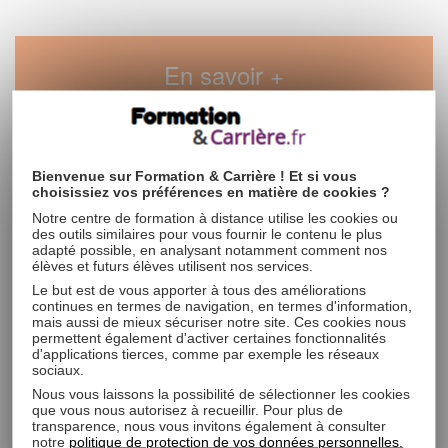
En savoir +
Le métier
Bienvenue sur Formation & Carrière ! Et si vous
choisissiez vos préférences en matière de cookies ?
La variété des missions d’une secrétaire médicale fait de cette
Notre centre de formation à distance utilise les cookies ou
profession un poste clé indispensable à toute organisation
des outils similaires pour vous fournir le contenu le plus
médicale. En tant que secrétaire médicale, vous êtes le lien direct
adapté possible, en analysant notamment comment nos
entre les différents acteurs de l’équipe médicale et le monde
élèves et futurs élèves utilisent nos services.
extérieur (prise en charge et accompagnement des patients et
Le but est de vous apporter à tous des améliorations
des usagers, gestion des dossiers médicaux, traitement du
continues en termes de navigation, en termes d'information,
courrier, saisie des comptes-rendus de consultations…).
mais aussi de mieux sécuriser notre site. Ces cookies nous
permettent également d'activer certaines fonctionnalités
d'applications tierces, comme par exemple les réseaux
La formation
sociaux.
Nous vous laissons la possibilité de sélectionner les cookies
que vous nous autorisez à recueillir. Pour plus de
Pourquoi choisir ce métier ?
transparence, nous vous invitons également à consulter
notre
politique de protection de vos données personnelles.