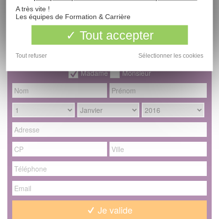
École dispensant la formation
A très vite !
Les équipes de Formation & Carrière
Tout accepter
Demande de documentation
Secrétaire Médicale - niveau 4
Tout refuser
Sélectionner les cookies
Madame
Monsieur
Je valide