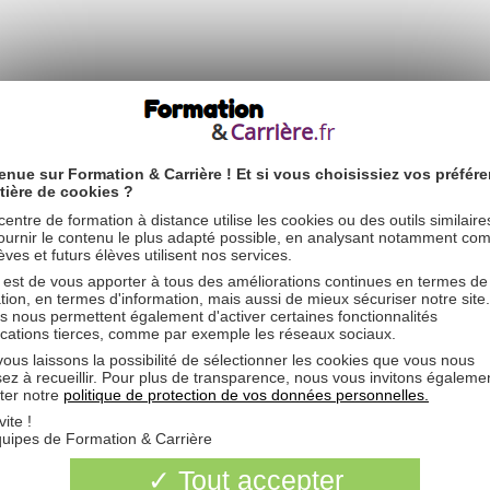
s et Technologies de la Santé et du Social), vous pourrez poursuivre v
in et la satisfaction d’être utile au quotidien y seront permanents. V
riront à vous seront multiples. Vous pourrez vous diriger vers des méti
enue sur Formation & Carrière ! Et si vous choisissiez vos préfér
eute, aide-soignant(e) ou encore les métiers de la rééducation :
tière de cookies ?
’est davantage le social qui vous attire, vous pourrez vous diriger vers
centre de formation à distance utilise les cookies ou des outils similair
es enfants, puériculteur(trice), etc
ournir le contenu le plus adapté possible, en analysant notamment co
èves et futurs élèves utilisent nos services.
 est de vous apporter à tous des améliorations continues en termes de
tion, en termes d'information, mais aussi de mieux sécuriser notre site
s nous permettent également d'activer certaines fonctionnalités
ications tierces, comme par exemple les réseaux sociaux.
ous laissons la possibilité de sélectionner les cookies que vous nous
sez à recueillir. Pour plus de transparence, nous vous invitons égaleme
ter notre
politique de protection de vos données personnelles.
vite !
lté ces formations :
uipes de Formation & Carrière
Tout accepter