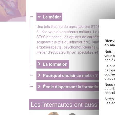
Le métier
Une fois titulaire du baccalauréat ST2S (Science
études vers de nombreux métiers. Le contact huma
ST2S en poche, les options de carrière qui s’ouv
Bienv
soignant(e)s tels qu’infirmier(ère), kinésithérap
en ma
ergothérapeute, psychomotricien(ne)… Enfin, si c
Notre 
métier d’éducateur(trice) spécialisé(e) ou de jeun
vous f
nos él
La formation
Le but
naviga
cookie
Pourquoi choisir ce métier ?
d'appl
Nous v
École dispensant la formation
autori
consul
A très 
Les internautes ont aussi consu
Les éq