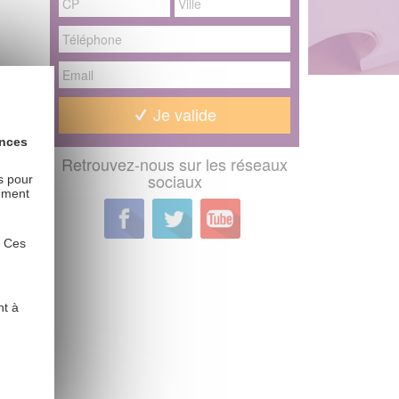
os
otre bac
Je valide
ers de
ences
Retrouvez-nous sur les réseaux
 le
sociaux
es pour
mment
. Ces
nt à