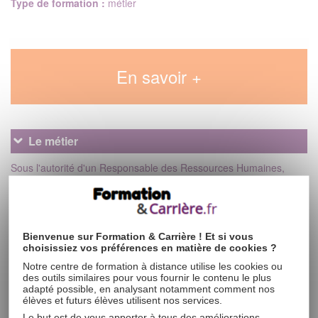
Type de formation :
métier
En savoir +
Le métier
Sous l'autorité d'un Responsable des Ressources Humaines,
l'Assistant(e) RH occupe un poste qui comporte une grande
variété de missions. Il ou elle participe à la gestion administrative
du personnel comme la paie, le recrutement, les absences ou
encore les congés.
Bienvenue sur Formation & Carrière ! Et si vous
choisissiez vos préférences en matière de cookies ?
C'est un poste qui nécessite une bonne maîtrise de la législation
du travail. Les relations humaines sont également essentielles
Notre centre de formation à distance utilise les cookies ou
des outils similaires pour vous fournir le contenu le plus
dans ce métier puisque l'Assistant(e) Ressources Humaines joue
adapté possible, en analysant notamment comment nos
un rôle de médiateur entre le chef d'entreprise et le personnel.
élèves et futurs élèves utilisent nos services.
Le but est de vous apporter à tous des améliorations