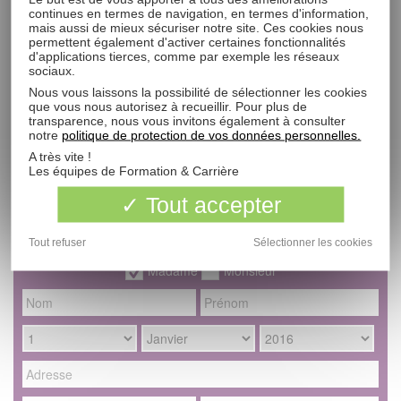
Si vous souhaitez aborder toutes les facettes des Ressources
continues en termes de navigation, en termes d'information,
Humaines, cette formation devrait vous intéresser !
mais aussi de mieux sécuriser notre site. Ces cookies nous
permettent également d'activer certaines fonctionnalités
d'applications tierces, comme par exemple les réseaux
La formation
sociaux.
Nous vous laissons la possibilité de sélectionner les cookies
Pourquoi choisir ce métier ?
que vous nous autorisez à recueillir. Pour plus de
transparence, nous vous invitons également à consulter
notre
politique de protection de vos données personnelles.
École dispensant la formation
A très vite !
Les équipes de Formation & Carrière
Tout accepter
Demande de documentation
Assistant.e Ressources Humaines
Tout refuser
Sélectionner les cookies
Madame
Monsieur